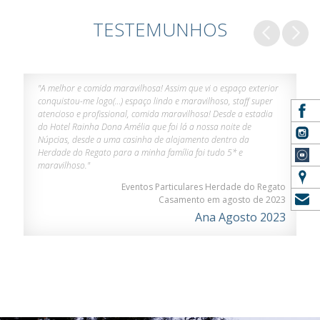
TESTEMUNHOS
"A melhor e comida maravilhosa! Assim que vi o espaço exterior
conquistou-me logo(…) espaço lindo e maravilhoso, staff super
atencioso e profissional, comida maravilhosa! Desde a estadia
do Hotel Rainha Dona Amélia que foi lá a nossa noite de
Núpcias, desde a uma casinha de alojamento dentro da
Herdade do Regato para a minha família foi tudo 5* e
maravilhoso."
Eventos Particulares Herdade do Regato
Casamento em agosto de 2023
Ana Agosto 2023